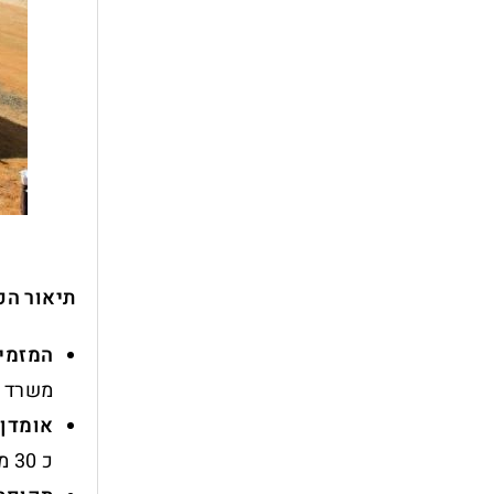
תיאור הפ
המזמין
משרד ה
אומדן:
כ 30 מיליון ש"ח