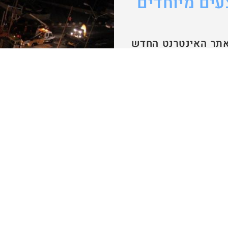
עים מיוחדים
אתר האינטרנט החדש
רוייקטים, על שילוב
הבניה האזרחית, תחום
 בקנה מידה נרחב.
ירה לרשותכם טופס