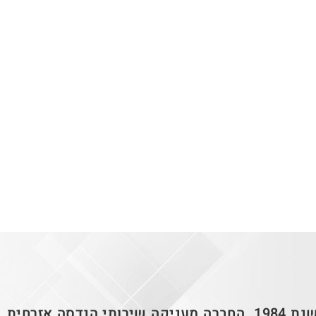
חברת "רם הנדסה", החלה את פעילותיה בשנת 1984. החברה מעניקה שירותי הנדסה אזרחית